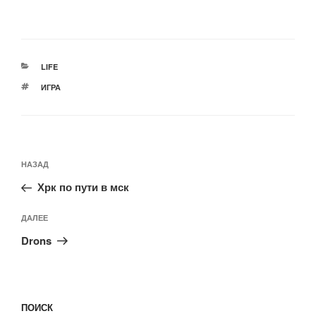
РУБРИКИ
LIFE
МЕТКИ
ИГРА
Навигация
Предыдущая
НАЗАД
по
запись:
записям
Хрк по пути в мск
Следующая
ДАЛЕЕ
запись
Drons
ПОИСК