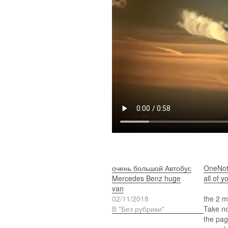
очень большой Автобус
OneNote
Mercedes Benz huge
all of y
van
W
02/11/2018
the 2 m
В "Без рубрики"
Take n
the pag