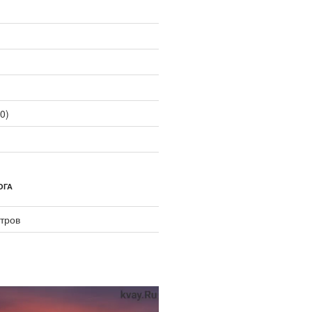
0)
ОГА
тров