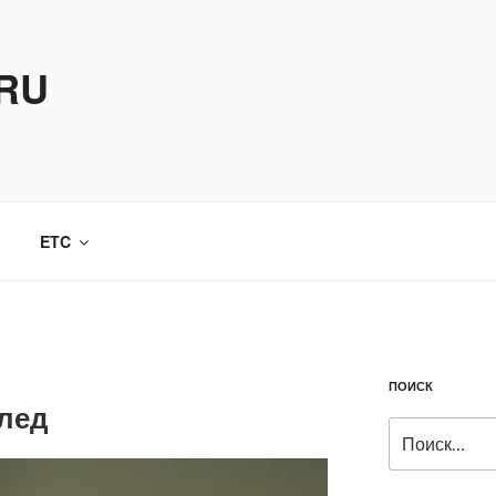
.RU
ETC
ПОИСК
лед
Искать: