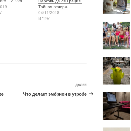
Церковь де ля Грация.
ere 2. Get
Тайная вечеря.
ed You start with
2019
04/11/2018
ebook" -
s"
В "life"
ing lives in here
ctions for
ies like: God
Следующая
ДАЛЕЕ
запись
ке
Что делает эмбрион в утробе