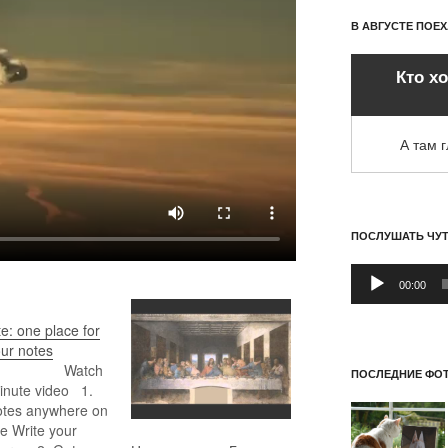
В АВГУСТЕ ПОЕ
Кто х
А там 
ПОСЛУШАТЬ ЧУ
Аудиоплеер
00:00
: one place for
our notes
atch
ПОСЛЕДНИЕ ФОТ
inute video 1.
otes anywhere on
e Write your