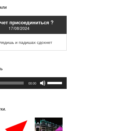
ХАЛИ
очет присоединиться ?
17/08/2024
глядишь и падишах сдохнет
ТЬ
Используйте
00:00
клавиши
вверх/
вниз,
чтобы
КИ.
увеличить
или
уменьшить