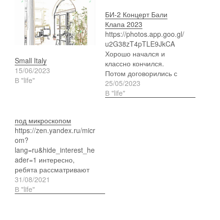
БИ-2 Концерт Бали
Клапа 2023
https://photos.app.goo.gl/
u2G38zT4pTLE9JkCA
Хорошо начался и
Small Italy
классно кончился.
15/06/2023
Потом договорились с
В "life"
англишками ехать на
25/05/2023
афтепати но
В "life"
посередине увидели
упавший их скутер и
под микроскопом
множество зевак
https://zen.yandex.ru/micr
om?
lang=ru&hide_interest_he
ader=1 интересно,
ребята рассматривают
всякое под сильным
31/08/2021
увеличением. Меня
В "life"
конкретно
заинтересовало , что -
Мама в детстве всегда