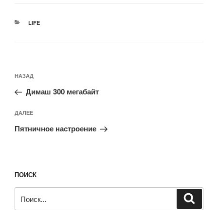
говорила мой руки
после денег - я был
РУБРИКИ
LIFE
прав. Не мыл.
Навигация
Предыдущая
НАЗАД
по
запись:
записям
Димаш 300 мегабайт
Следующая
ДАЛЕЕ
запись
Пятничное настроение
ПОИСК
Искать:
Поиск