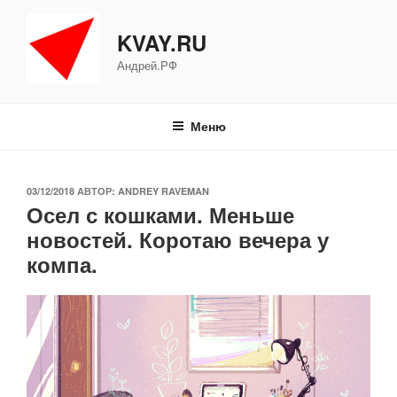
Перейти
к
KVAY.RU
содержимому
Андрей.РФ
Меню
ОПУБЛИКОВАНО
03/12/2018
АВТОР:
ANDREY RAVEMAN
Осел с кошками. Меньше
новостей. Коротаю вечера у
компа.