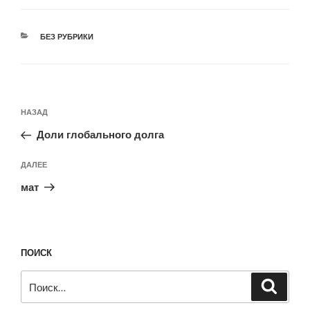
РУБРИКИ
БЕЗ РУБРИКИ
Навигация
Предыдущая
НАЗАД
по
запись:
записям
Доли глобального долга
Следующая
ДАЛЕЕ
запись
мат
ПОИСК
Искать:
Поиск