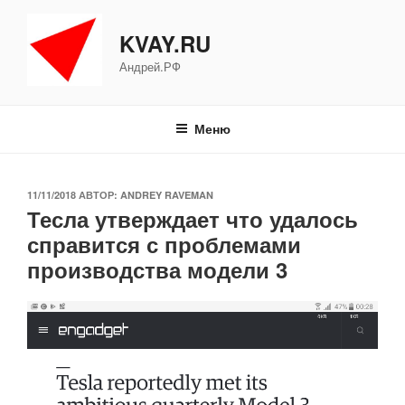
Перейти
к
KVAY.RU
содержимому
Андрей.РФ
Меню
ОПУБЛИКОВАНО
11/11/2018
АВТОР:
ANDREY RAVEMAN
Тесла утверждает что удалось
справится с проблемами
производства модели 3