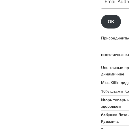
Address
OK
Присоединитьс
ПОПУЛЯРНЫЕ ЗА
Uno точные пр
динамичнее
Miss Kittin ди
10% штамм Ко
Игорь теперь 
здоровьем
бабушке Лизе 
Кузьмича