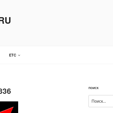
.RU
ETC
836
ПОИСК
Искать: