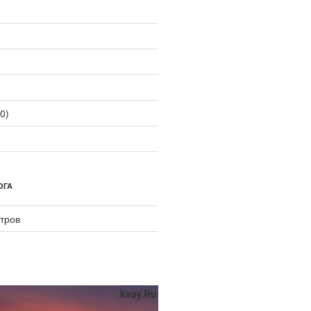
0)
ОГА
тров