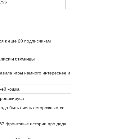
я к еще 20 подписчикам
ПИСИ И СТРАНИЦЫ
авила игры намного интереснее и
джей кошка
ронавируса
надо быть очень осторожным со
87 фронтовые истории про деда