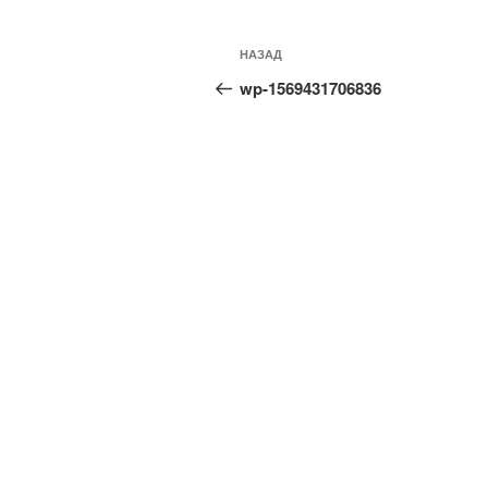
Навигация
Предыдущая
НАЗАД
по
запись:
wp-1569431706836
записям