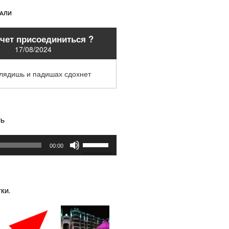
ХАЛИ
очет присоединиться ?
17/08/2024
глядишь и падишах сдохнет
ТЬ
Используйте
00:00
клавиши
вверх/
вниз,
чтобы
КИ.
увеличить
или
уменьшить