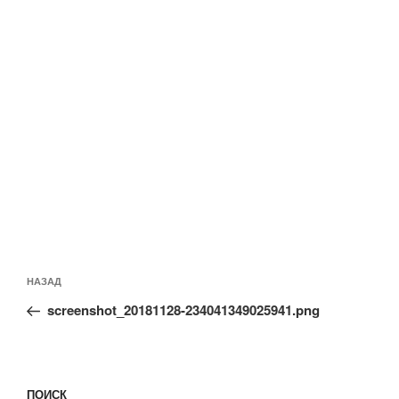
Навигация
Предыдущая
НАЗАД
по
запись:
записям
screenshot_20181128-234041349025941.png
ПОИСК