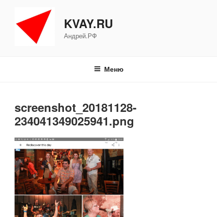
Перейти
к
KVAY.RU
содержимому
Андрей.РФ
Меню
screenshot_20181128-
234041349025941.png