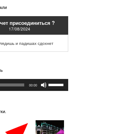
ХАЛИ
очет присоединиться ?
17/08/2024
глядишь и падишах сдохнет
ТЬ
Используйте
00:00
клавиши
вверх/
вниз,
чтобы
КИ.
увеличить
или
уменьшить