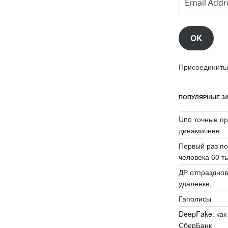
Address
OK
Присоединитьс
ПОПУЛЯРНЫЕ ЗА
Uno точные пр
динамичнее
Первый раз по
человека 60 ты
ДР отпразднов
удаленке.
Гаполисы
DeepFake: как
СберБанк