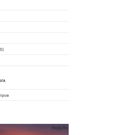
0)
ОГА
тров