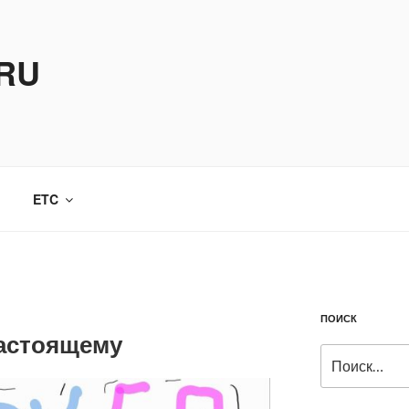
.RU
ETC
ПОИСК
настоящему
Искать: