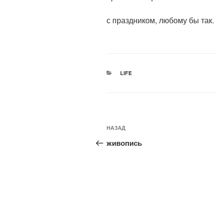
с праздником, любому бы так.
РУБРИКИ
LIFE
Навигация
Предыдущая
НАЗАД
по
запись:
живопись
записям