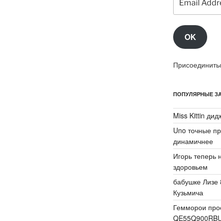
Address
OK
Присоединитьс
ПОПУЛЯРНЫЕ ЗА
Miss Kittin ди
Uno точные пр
динамичнее
Игорь теперь 
здоровьем
бабушке Лизе 
Кузьмича
Гемморои про
QE55Q900RB