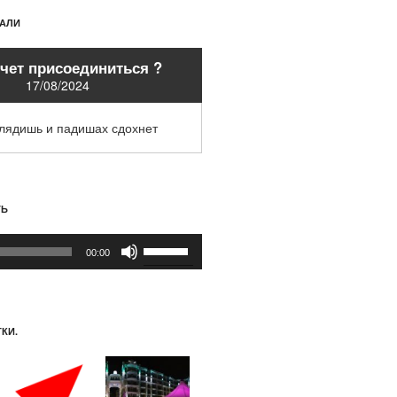
ХАЛИ
очет присоединиться ?
17/08/2024
глядишь и падишах сдохнет
ТЬ
Используйте
00:00
клавиши
вверх/
вниз,
чтобы
КИ.
увеличить
или
уменьшить