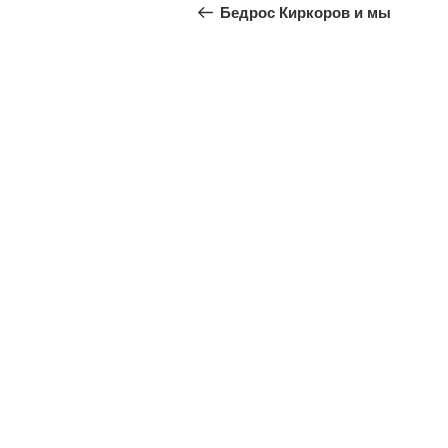
по
запись:
Бедрос Киркоров и мы
записям