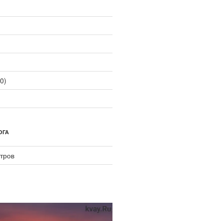
0)
ОГА
тров