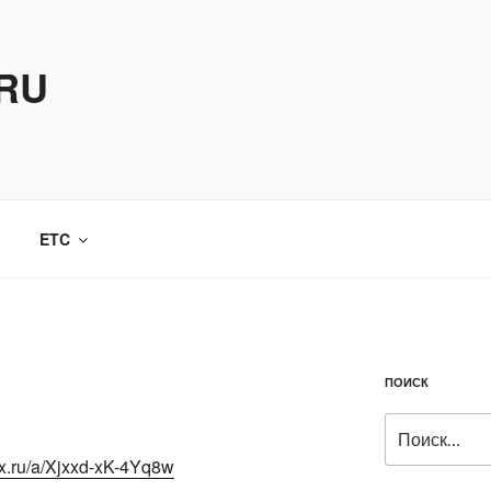
.RU
ETC
ПОИСК
Искать:
ex.ru/a/Xjxxd-xK-4Yq8w