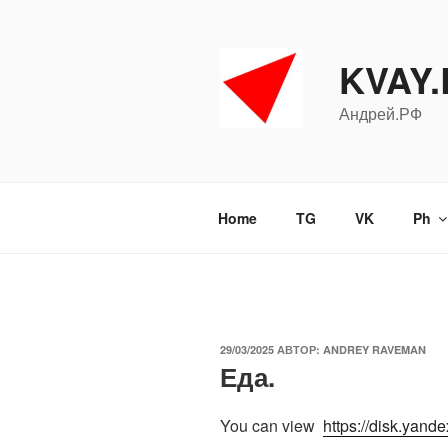
Перейти
к
содержимому
KVAY
Андрей.РФ
Home
TG
VK
Ph
ОПУБЛИКОВАНО
29/03/2025
АВТОР:
ANDREY RAVEMAN
Еда.
You can view
https://disk.yand