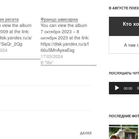
В АВГУСТЕ ПОЕ
ая регата
Францо швисариа
Кто х
 view the album
You can view the album
009 at the link:
7 октября 2023 – 8
disk.yandex.ru/a/
октября 2023 at the link:
FSaQr_2Qg
https://disk.yandex.ru/a/f
А там 
2024
66uSMnAyeaEsg
17/03/2024
В "life"
ПОСЛУШАТЬ ЧУ
Аудиоплеер
00:00
ПОСЛЕДНИЕ ФОТ
Следующая
ДАЛЕЕ