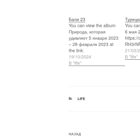
Бали 23
Турецк
You can view the album
You can
Природа, которая
6 мая 2
удивляет 5 января 2023
https://
– 28 февраля 2023 at
RH3rN
the link:
21/03/
https://disk.yandex.ru/a/b
19/10/2024
В "life"
Ww3bM15RMF6lA
В "life"
РУБРИКИ
LIFE
Навигация
Предыдущая
НАЗАД