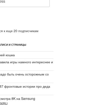
я к еще 20 подписчикам
ПИСИ И СТРАНИЦЫ
джей кошка
авила игры намного интереснее и
надо быть очень осторожным со
87 фронтовые истории про деда
смотра 8K на Samsung
UXRU