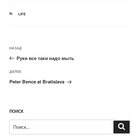
РУБРИКИ
LIFE
Навигация
Предыдущая
НАЗАД
по
запись:
записям
Руки все таки надо мыть
Следующая
ДАЛЕЕ
запись
Peter Bence at Bratislava
ПОИСК
Искать:
Поиск