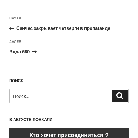
Навигация
Предыдущая
НАЗАД
по
запись:
записям
Санчес закрывает четверги в пропаганде
Следующая
ДАЛЕЕ
запись
Вода 680
ПОИСК
Искать:
Поиск
В АВГУСТЕ ПОЕХАЛИ
Кто хочет присоединиться ?