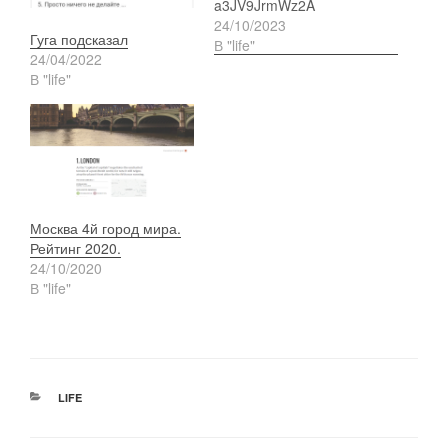
a3JV9JrmWz2A
24/10/2023
Гуга подсказал
В "life"
24/04/2022
В "life"
Москва 4й город мира.
Рейтинг 2020.
24/10/2020
В "life"
РУБРИКИ
LIFE