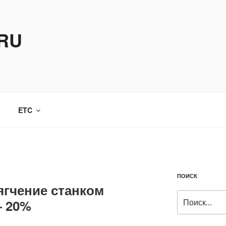
.RU
ETC
ПОИСК
ягчение станком
Искать:
— 20%