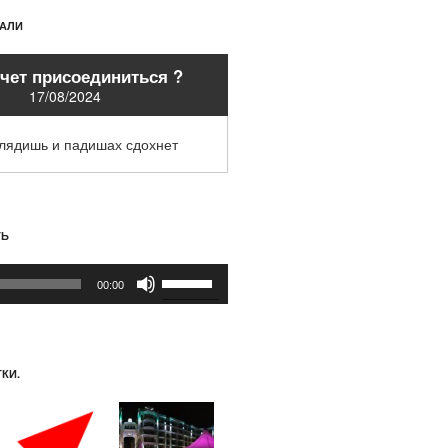
ХАЛИ
очет присоединиться ?
17/08/2024
глядишь и падишах сдохнет
ТЬ
Используйте
00:00
клавиши
вверх/
вниз,
чтобы
КИ.
увеличить
или
уменьшить