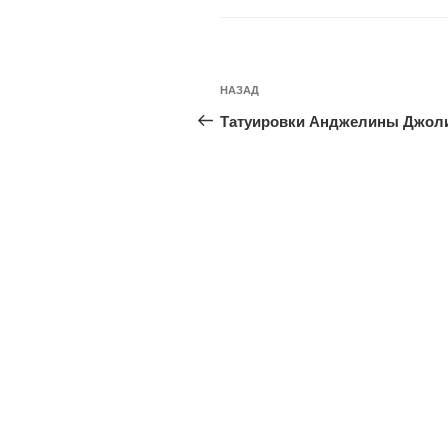
Навигация
Предыдущая
НАЗАД
по
запись:
Татуировки Анджелины Джол
записям