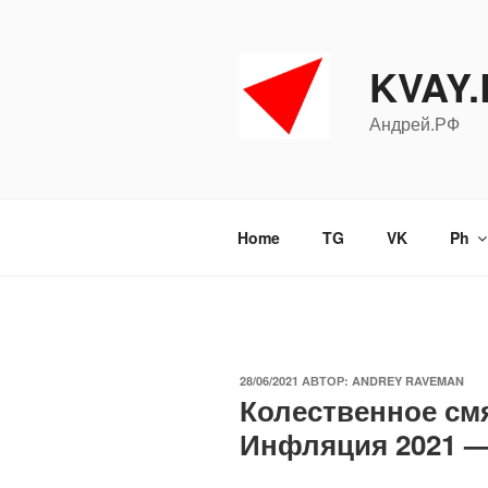
Перейти
к
содержимому
KVAY
Андрей.РФ
Home
TG
VK
Ph
ОПУБЛИКОВАНО
28/06/2021
АВТОР:
ANDREY RAVEMAN
Колественное см
Инфляция 2021 