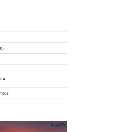
0)
ОГА
тров