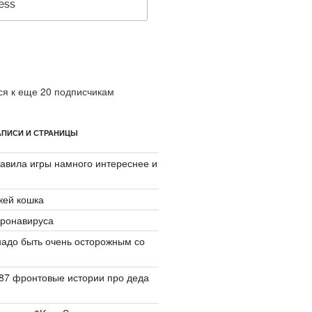
я к еще 20 подписчикам
ПИСИ И СТРАНИЦЫ
авила игры намного интереснее и
джей кошка
ронавируса
надо быть очень осторожным со
87 фронтовые истории про деда