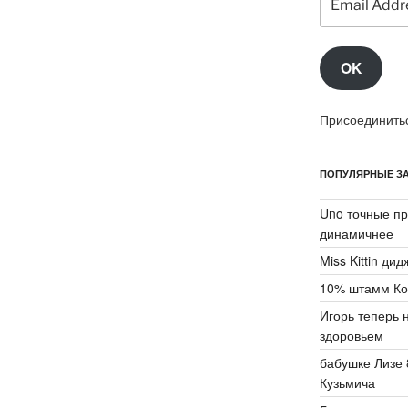
Address
OK
Присоединитьс
ПОПУЛЯРНЫЕ ЗА
Uno точные пр
динамичнее
Miss Kittin ди
10% штамм Ко
Игорь теперь 
здоровьем
бабушке Лизе 
Кузьмича