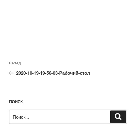
Навигация
Предыдущая
НАЗАД
по
запись:
записям
2020-10-19-19-56-03-Рабочий-стол
ПОИСК
Искать:
Поиск