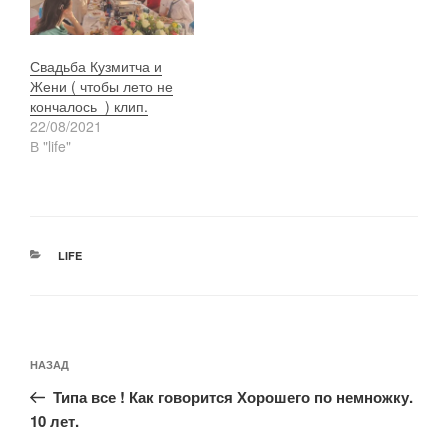
Свадьба Кузмитча и
Жени ( чтобы лето не
кончалось ) клип.
22/08/2021
В "life"
РУБРИКИ
LIFE
Навигация
Предыдущая
НАЗАД
по
запись:
записям
Типа все ! Как говорится Хорошего по немножку.
10 лет.