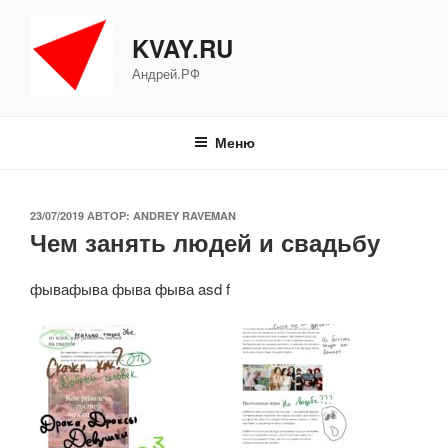
Перейти
к
KVAY.RU
содержимому
Андрей.РФ
Меню
ОПУБЛИКОВАНО
23/07/2019
АВТОР:
ANDREY RAVEMAN
Чем занять людей и свадьбу
фывафыва фыва фыва asd f