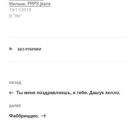
Милане. PRPS jeans
19/11/2018
В "life"
РУБРИКИ
БЕЗ РУБРИКИ
Навигация
Предыдущая
НАЗАД
по
запись:
записям
Ты меня поздравляешь, я тебя. Дашук хелло.
Следующая
ДАЛЕЕ
запись
Фаббриццио.