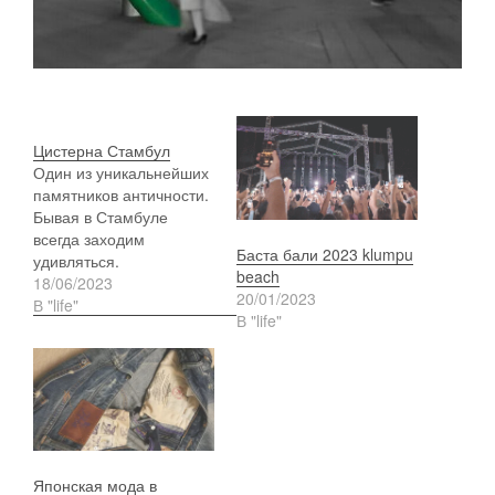
Цистерна Стамбул
Один из уникальнейших
памятников античности.
Бывая в Стамбуле
всегда заходим
Баста бали 2023 klumpu
удивляться.
beach
https://photos.app.goo.gl/
18/06/2023
20/01/2023
9e8kje5McQfbwAau8
В "life"
В "life"
Японская мода в